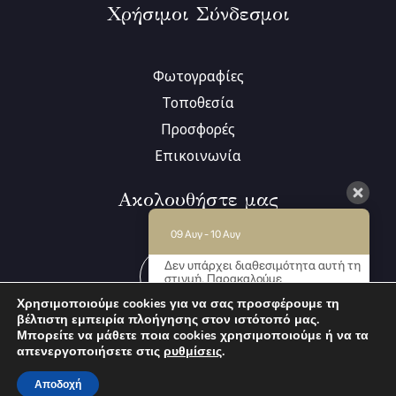
Χρήσιμοι Σύνδεσμοι
Φωτογραφίες
Τοποθεσία
Προσφορές
Επικοινωνία
Ακολουθήστε μας
09 Αυγ - 10 Αυγ
Δεν υπάρχει διαθεσιμότητα αυτή τη
στιγμή. Παρακαλούμε
επικοινωνήστε μαζί μας για
Χρησιμοποιούμε cookies για να σας προσφέρουμε τη
περισσότερες πληροφορίες.
βέλτιστη εμπειρία πλοήγησης στον ιστότοπό μας.
Μπορείτε να μάθετε ποια cookies χρησιμοποιούμε ή να τα
9.6 / 10
(
259 Κριτικές
)
απενεργοποιήσετε στις
ρυθμίσεις
.
NIRIIDES GUESTHOUSE 2022-2026
MHTE: 149917309000
Powered
Powered by
by:
Αποδοχή
Abouthotelier