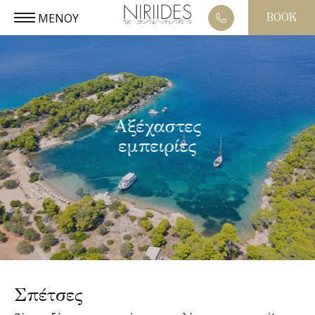
ΜΕΝΟΥ
BOOK
ΕΝ
ΚΛΕΙΣΕ
Αξέχαστες
εμπειρίες
Σπέτσες